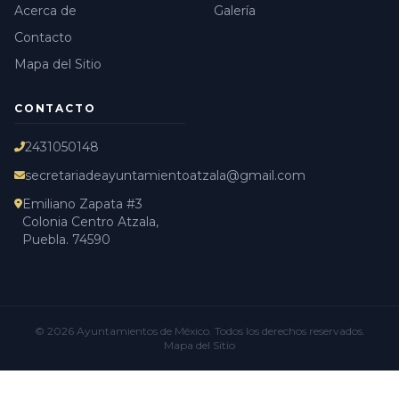
Acerca de
Galería
Contacto
Mapa del Sitio
CONTACTO
2431050148
secretariadeayuntamientoatzala@gmail.com
Emiliano Zapata #3
Colonia Centro Atzala,
Puebla. 74590
© 2026
Ayuntamientos de México
. Todos los derechos reservados.
Mapa del Sitio